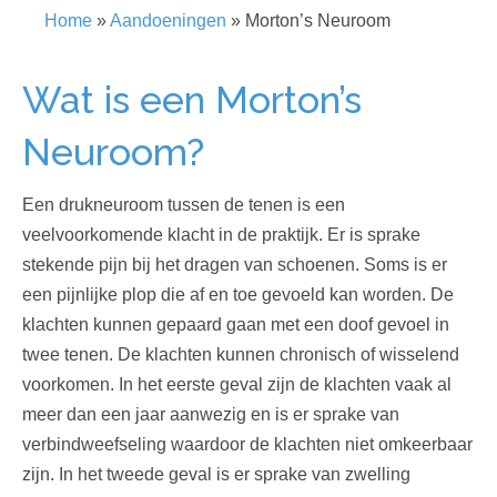
o
d
g
Home
»
Aandoeningen
»
Morton’s Neuroom
o
i
r
k
n
a
Wat is een
Morton’s
m
Neuroom?
Een drukneuroom tussen de tenen is een
veelvoorkomende klacht in de praktijk. Er is sprake
stekende pijn bij het dragen van schoenen. Soms is er
een pijnlijke plop die af en toe gevoeld kan worden. De
klachten kunnen gepaard gaan met een doof gevoel in
twee tenen. De klachten kunnen chronisch of wisselend
voorkomen. In het eerste geval zijn de klachten vaak al
meer dan een jaar aanwezig en is er sprake van
verbindweefseling waardoor de klachten niet omkeerbaar
zijn. In het tweede geval is er sprake van zwelling