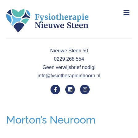
M
e
n
u
Nieuwe Steen 50
0229 268 554
Geen verwijsbrief nodig!
info@fysiotherapieinhoorn.nl
F
L
I
a
i
n
c
n
s
Morton’s Neuroom
e
k
t
b
e
a