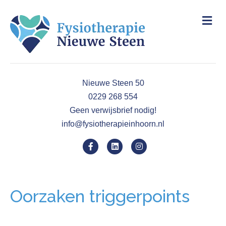
M
e
n
u
Nieuwe Steen 50
0229 268 554
Geen verwijsbrief nodig!
info@fysiotherapieinhoorn.nl
F
L
I
a
i
n
c
n
s
Oorzaken triggerpoints
e
k
t
b
e
a