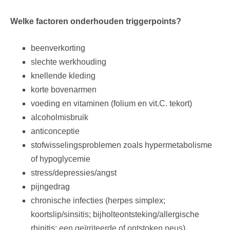
Welke factoren onderhouden triggerpoints?
beenverkorting
slechte werkhouding
knellende kleding
korte bovenarmen
voeding en vitaminen (folium en vit.C. tekort)
alcoholmisbruik
anticonceptie
stofwisselingsproblemen zoals hypermetabolisme
of hypoglycemie
stress/depressies/angst
pijngedrag
chronische infecties (herpes simplex;
koortslip/sinsitis; bijholteontsteking/allergische
rhinitis;
een geïrriteerde of ontstoken neus
)