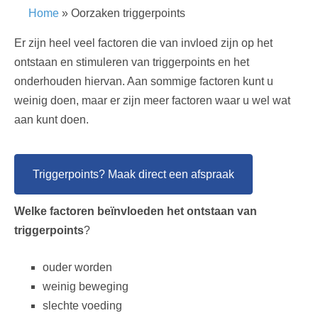
o
d
g
Home
»
Oorzaken triggerpoints
o
i
r
Er zijn heel veel factoren die van invloed zijn op het
k
n
a
ontstaan en stimuleren van triggerpoints en het
m
onderhouden hiervan. Aan sommige factoren kunt u
weinig doen, maar er zijn meer factoren waar u wel wat
aan kunt doen.
Triggerpoints? Maak direct een afspraak
Welke factoren beïnvloeden het ontstaan van
triggerpoints
?
ouder worden
weinig beweging
slechte voeding