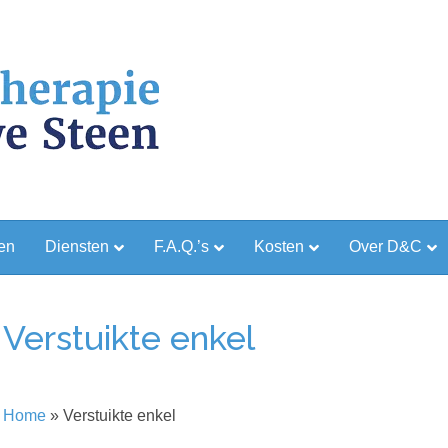
en
Diensten
F.A.Q.’s
Kosten
Over D&C
Verstuikte enkel
Home
»
Verstuikte enkel